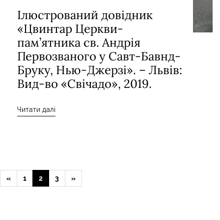
Ілюстрований довідник
«Цвинтар Церкви-
пам’ятника св. Андрія
Первозваного у Савт-Бавнд-
Бруку, Нью-Джерзі». – Львів:
Вид-во «Свічадо», 2019.
Читати далі
«
1
2
3
»