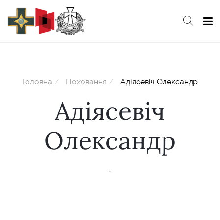
Головна
Поховання
Адіясевіч Олександр
Адіясевіч
Олександр
-