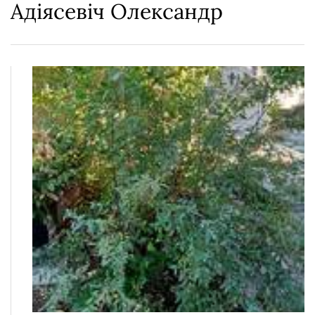
Адіясевіч Олександр